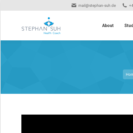
mail@stephan-suh.de
+4
About
Stu
Sie b
Ho