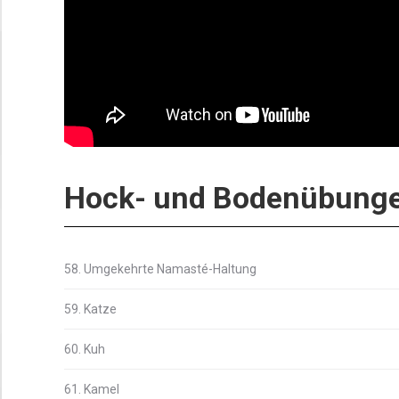
Hock- und Bodenübung
58. Umgekehrte Namasté-Haltung
59. Katze
60. Kuh
61. Kamel