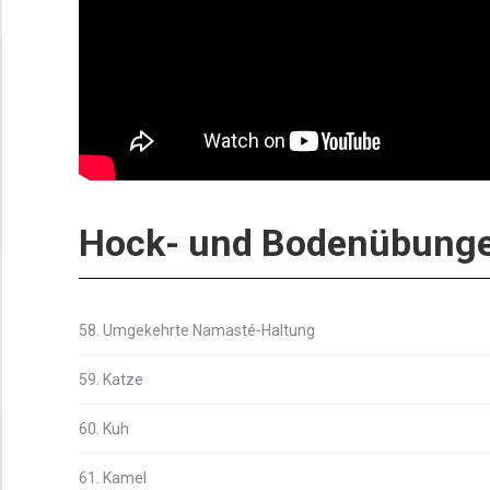
Hock- und Bodenübung
58. Umgekehrte Namasté-Haltung
59. Katze
60. Kuh
61. Kamel