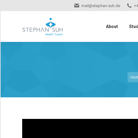
mail@stephan-suh.de
+4
About
Stu
Sie b
Ho