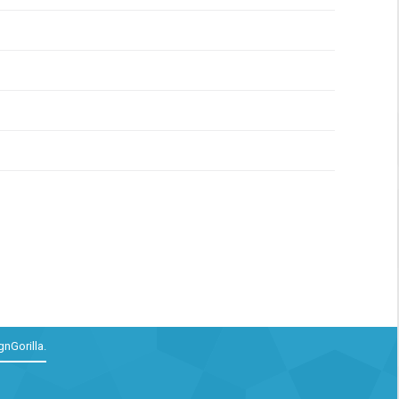
gnGorilla
.