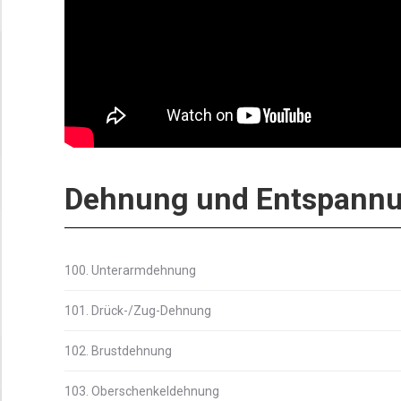
Dehnung und Entspann
100. Unterarmdehnung
101. Drück-/Zug-Dehnung
102. Brustdehnung
103. Oberschenkeldehnung