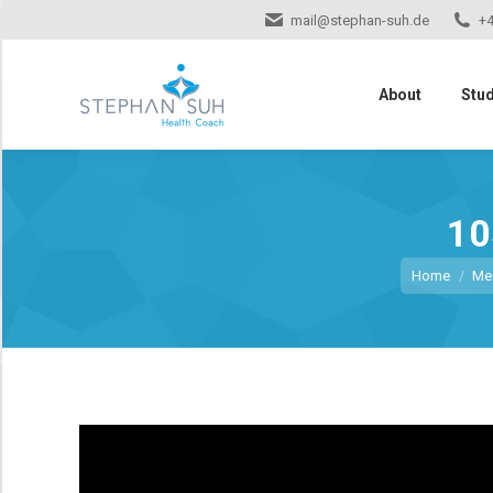
mail@stephan-suh.de
+4
About
Stu
10
Sie befinden 
Home
Me