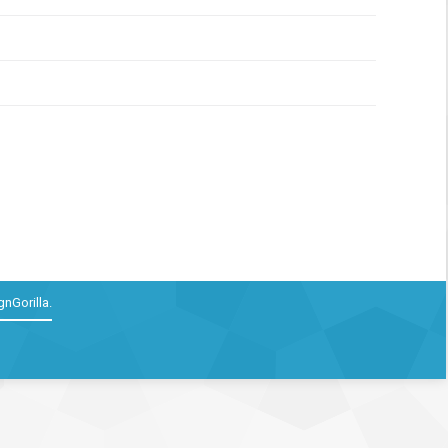
gnGorilla
.