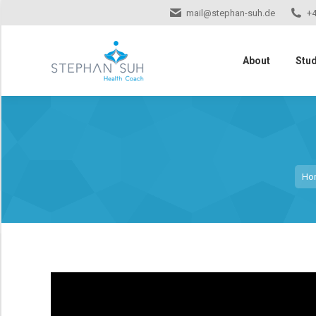
mail@stephan-suh.de
+4
About
Stu
Sie 
Ho