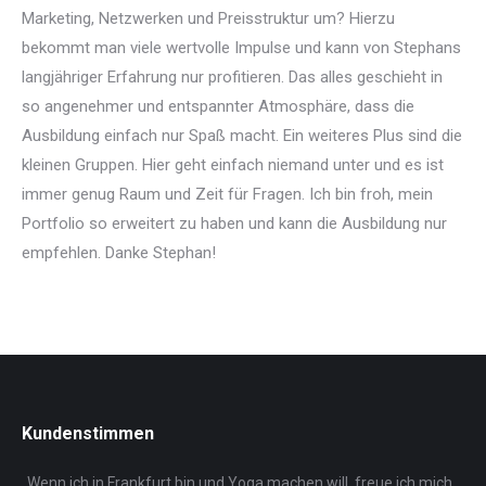
Marketing, Netzwerken und Preisstruktur um? Hierzu
bekommt man viele wertvolle Impulse und kann von Stephans
langjähriger Erfahrung nur profitieren. Das alles geschieht in
so angenehmer und entspannter Atmosphäre, dass die
Ausbildung einfach nur Spaß macht. Ein weiteres Plus sind die
kleinen Gruppen. Hier geht einfach niemand unter und es ist
immer genug Raum und Zeit für Fragen. Ich bin froh, mein
Portfolio so erweitert zu haben und kann die Ausbildung nur
empfehlen. Danke Stephan!
Kundenstimmen
„Wenn ich in Frankfurt bin und Yoga machen will, freue ich mich
Ste