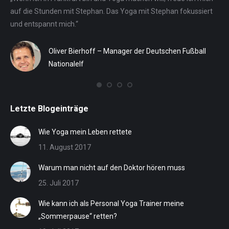
auf die Stunden mit Stephan. Das Yoga mit Stephan fokussiert
für
n
und entspannt mich.“
Reg
ein
SV
ih
Oliver Bierhoff – Manager der Deutschen Fußball
St
Nationalelf
eff
Letzte Blogeinträge
Wie Yoga mein Leben rettete
11. August 2017
Warum man nicht auf den Doktor hören muss
25. Juli 2017
Wie kann ich als Personal Yoga Trainer meine
„Sommerpause“ retten?