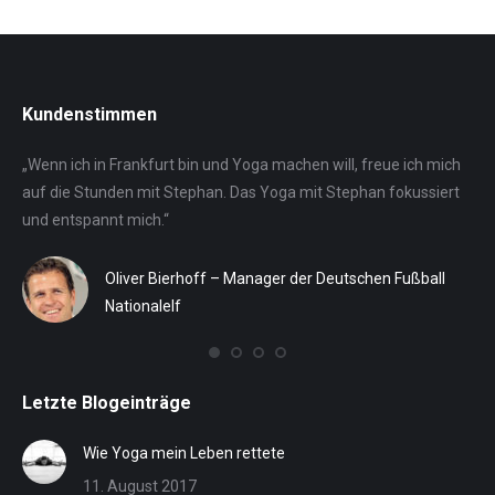
Kundenstimmen
„Wenn ich in Frankfurt bin und Yoga machen will, freue ich mich
Ste
auf die Stunden mit Stephan. Das Yoga mit Stephan fokussiert
für
n
und entspannt mich.“
Reg
ein
SV
ih
Oliver Bierhoff – Manager der Deutschen Fußball
St
Nationalelf
eff
Letzte Blogeinträge
Wie Yoga mein Leben rettete
11. August 2017